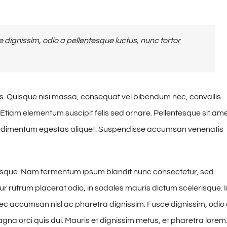
dignissim, odio a pellentesque luctus, nunc tortor
us. Quisque nisi massa, consequat vel bibendum nec, convallis
 Etiam elementum suscipit felis sed ornare. Pellentesque sit am
 condimentum egestas aliquet. Suspendisse accumsan venenatis
tesque. Nam fermentum ipsum blandit nunc consectetur, sed
tur rutrum placerat odio, in sodales mauris dictum scelerisque. 
onec accumsan nisl ac pharetra dignissim. Fusce dignissim, odio
agna orci quis dui. Mauris et dignissim metus, et pharetra lorem