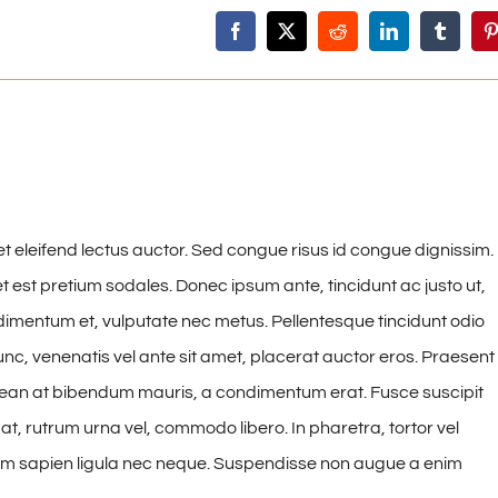
et eleifend lectus auctor. Sed congue risus id congue dignissim.
est pretium sodales. Donec ipsum ante, tincidunt ac justo ut,
imentum et, vulputate nec metus. Pellentesque tincidunt odio
nunc, venenatis vel ante sit amet, placerat auctor eros. Praesent
Aenean at bibendum mauris, a condimentum erat. Fusce suscipit
t, rutrum urna vel, commodo libero. In pharetra, tortor vel
ium sapien ligula nec neque. Suspendisse non augue a enim