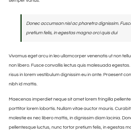
semper varius.
Donec accumsan nisl ac pharetra dignissim. Fusce 
pretium felis, in egestas magna orci quis dui
Vivamus eget arcu in leo ullamcorper venenatis ut non tell
non libero. Fusce convallis lectus quis malesuada egestas.
risus in lorem vestibulum dignissim eu in ante. Praesent
nibh id mattis.
Maecenas imperdiet neque sit amet lorem fringilla pellen
porttitor lorem lobortis. Nullam vitae auctor mauris. Curabi
molestie ex nec libero mattis, in dignissim diam lacinia. D
pellentesque luctus, nunc tortor pretium felis, in egestas m